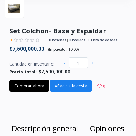
Set Colchon- Base y Espaldar
0
0 Reseñas
0 Pedidos
0 Lista de deseos
$7,500,000.00
(
Impuesto :
$0.00
)
-
+
Cantidad en inventario:
$7,500,000.00
Precio total
:
Comprar ahora
Añadir a la cesta
0
Descripción general
Opiniones