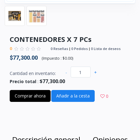
CONTENEDORES X 7 PCs
0
0 Reseñas
0 Pedidos
0 Lista de deseos
$77,300.00
(
Impuesto :
$0.00
)
-
+
Cantidad en inventario:
$77,300.00
Precio total
:
Comprar ahora
Añadir a la cesta
0
Descripción general
Opiniones