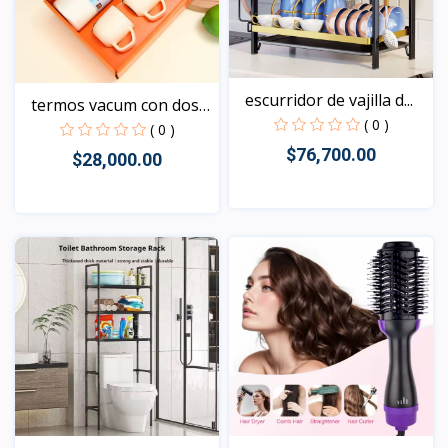
escurridor de vajilla d...
termos vacum con dos
( 0 )
po...
( 0 )
$76,700.00
$28,000.00
Vista
Vista