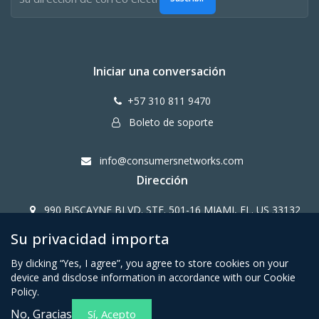
Iniciar una conversación
+57 310 811 9470
Boleto de soporte
info@consumersnetworks.com
Dirección
990 BISCAYNE BLVD. STE. 501-16 MIAMI, FL. US 33132
Su privacidad importa
Copy Right CONSUMERS NETWORK@2024
By clicking “Yes, I agree”, you agree to store cookies on your
device and disclose information in accordance with our Cookie
Policy.
No, Gracias
Sí, Acepto
Términos y condiciones para
Política de privacidad para