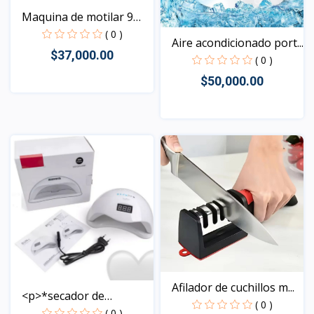
Maquina de motilar 9
en...
( 0 )
Aire acondicionado port...
$37,000.00
( 0 )
$50,000.00
Vista
Vista
Afilador de cuchillos m...
<p>*secador de
( 0 )
u&ntilde...
( 0 )