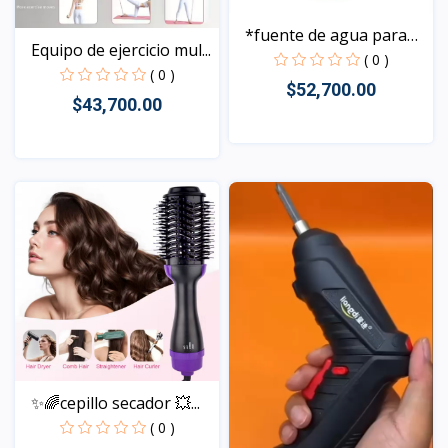
*fuente de agua para
Equipo de ejercicio mul...
ma...
( 0 )
( 0 )
$52,700.00
$43,700.00
Vista
Vista
✨🌈cepillo secador 💥...
( 0 )