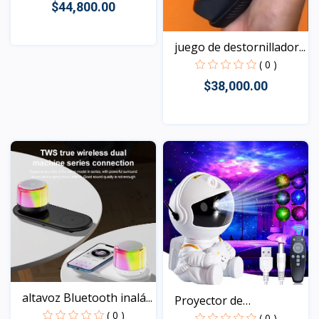
$44,800.00
juego de destornillador...
Vista
( 0 )
$38,000.00
Vista
altavoz Bluetooth inalá...
Proyector de
( 0 )
astronauta...
( 0 )