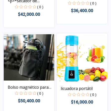
<p>*secador de
( 0 )
u&ntilde...
( 0 )
$36,400.00
$42,000.00
Vista
Vista
Bolso magnético para
licuadora portátil
bo...
( 0 )
( 0 )
$50,400.00
$16,000.00