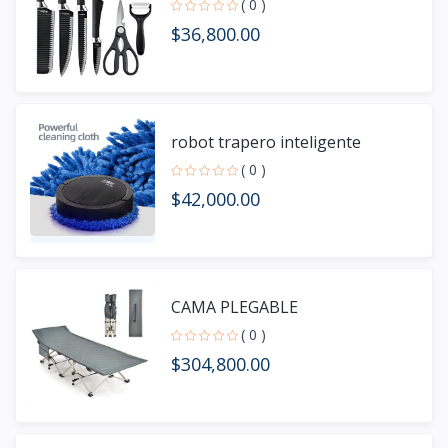
( 0 )
$36,800.00
robot trapero inteligente
( 0 )
$42,000.00
CAMA PLEGABLE
( 0 )
$304,800.00