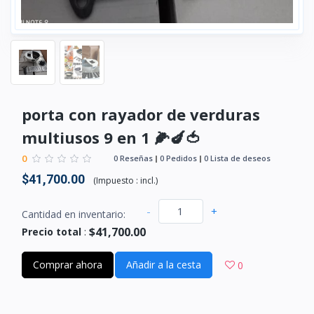
porta con rayador de verduras
multiusos 9 en 1 🌽🍆🍅
0
0 Reseñas
0 Pedidos
0 Lista de deseos
$41,700.00
(
Impuesto :
incl.
)
-
+
Cantidad en inventario:
$41,700.00
Precio total
:
Comprar ahora
Añadir a la cesta
0