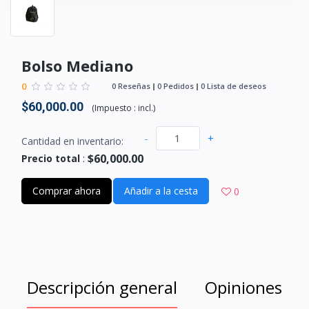
Bolso Mediano
0
0 Reseñas
0 Pedidos
0 Lista de deseos
$60,000.00
(
Impuesto :
incl.
)
-
+
Cantidad en inventario:
$60,000.00
Precio total
:
Comprar ahora
Añadir a la cesta
0
Descripción general
Opiniones