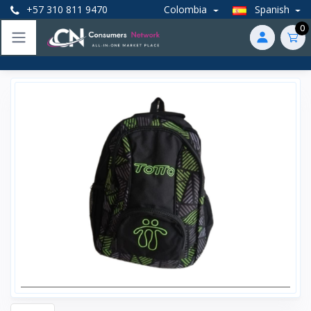
+57 310 811 9470
Colombia
Spanish
0