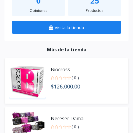
0
25
Opiniones
Productos
Visita la tienda
Más de la tienda
Biocross
( 0 )
$126,000.00
Neceser Dama
( 0 )