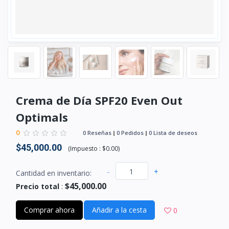
Crema de Día SPF20 Even Out
Optimals
0
0 Reseñas
0 Pedidos
0 Lista de deseos
$45,000.00
(
Impuesto :
$0.00
)
-
+
Cantidad en inventario:
$45,000.00
Precio total
:
Comprar ahora
Añadir a la cesta
0