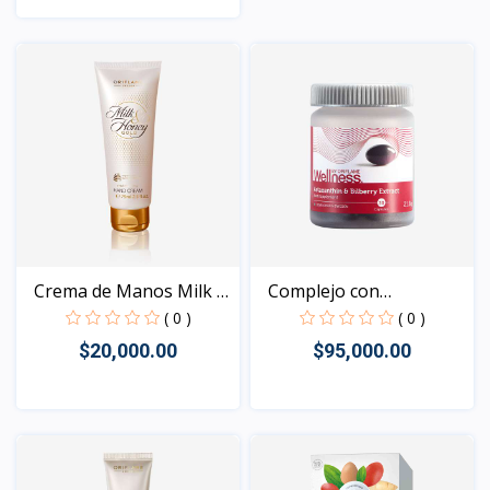
Vista
Crema de Manos Milk &
Complejo con
H...
Astaxantin...
( 0 )
( 0 )
$20,000.00
$95,000.00
Vista
Vista