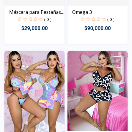
Máscara para Pestañas
Omega 3
T...
( 0 )
( 0 )
$29,000.00
$90,000.00
Vista
Vista