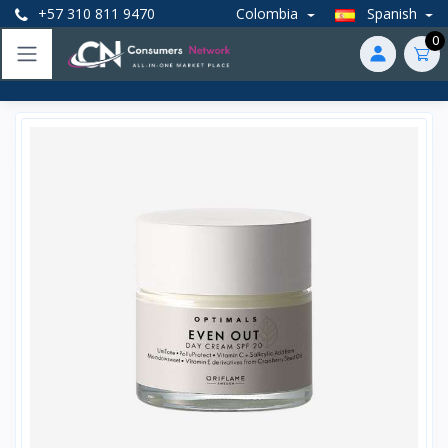
+57 310 811 9470
Colombia
Spanish
0