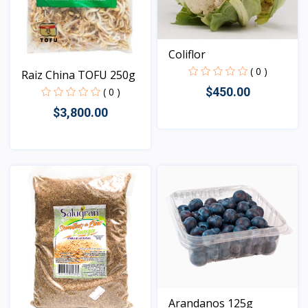
Coliflor
( 0 )
Raiz China TOFU 250g
$450.00
( 0 )
$3,800.00
Vista
Vista
Arandanos 125g