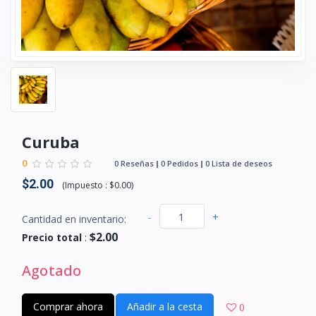
Curuba
0
0 Reseñas
0 Pedidos
0 Lista de deseos
$2.00
(
Impuesto :
$0.00
)
-
+
Cantidad en inventario:
$2.00
Precio total
:
Agotado
Comprar ahora
Añadir a la cesta
0