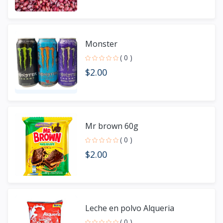
Monster
( 0 )
$2.00
Mr brown 60g
( 0 )
$2.00
Leche en polvo Alqueria
( 0 )