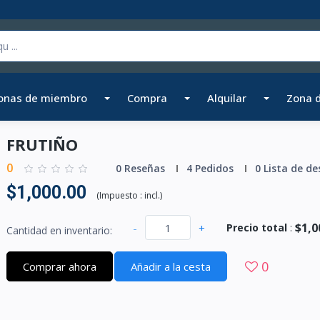
onas de miembro
Compra
Alquilar
Zona 
FRUTIÑO
0
0 Reseñas
4 Pedidos
0 Lista de de
$1,000.00
(
Impuesto :
incl.
)
$1,0
-
+
Precio total
:
Cantidad en inventario:
0
Comprar ahora
Añadir a la cesta