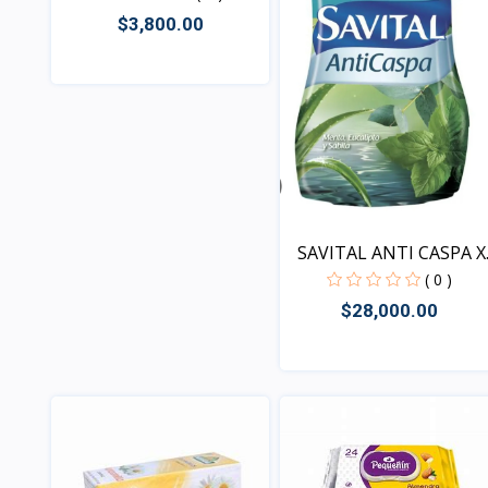
$3,800.00
Vista
SAVITAL ANTI CASPA X
2
( 0 )
$28,000.00
Vista