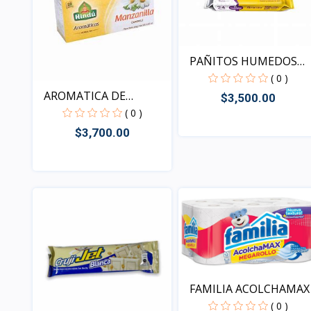
PAÑITOS HUMEDOS
PEQUEÑI...
( 0 )
AROMATICA DE
$3,500.00
MANZANILLA
( 0 )
$3,700.00
Vista
Vista
FAMILIA ACOLCHAMAX
( 0 )