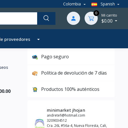
Colombia
Spanish
0
Mi carrito
$0.00
de proveedores
Pago seguro
seos
Política de devolución de 7 días
Productos 100% auténticos
00.00
minimarket jhojan
andretefi@hotmail.com
3209034512
Cra. 26L #56a-4, Nueva Floresta, Cali,