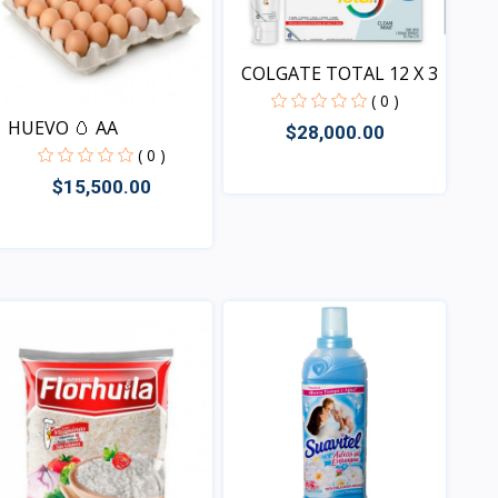
COLGATE TOTAL 12 X 3
( 0 )
HUEVO 🥚 AA
$28,000.00
( 0 )
$15,500.00
Vista
Vista