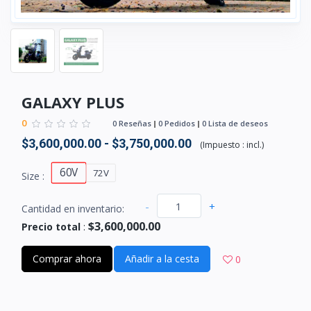
GALAXY PLUS
0
0 Reseñas
0 Pedidos
0 Lista de deseos
$3,600,000.00 - $3,750,000.00
(
Impuesto :
incl.
)
60V
72V
Size :
-
+
Cantidad en inventario:
$3,600,000.00
Precio total
:
Comprar ahora
Añadir a la cesta
0