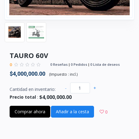
TAURO 60V
0
0 Reseñas
0 Pedidos
0 Lista de deseos
$4,000,000.00
(
Impuesto :
incl.
)
-
+
Cantidad en inventario:
$4,000,000.00
Precio total
:
Comprar ahora
Añadir a la cesta
0