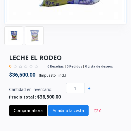
LECHE EL RODEO
0
0 Reseñas
0 Pedidos
0 Lista de deseos
$36,500.00
(
Impuesto :
incl.
)
-
+
Cantidad en inventario:
$36,500.00
Precio total
:
Comprar ahora
Añadir a la cesta
0