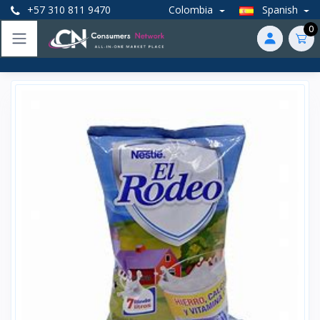
+57 310 811 9470
Colombia
Spanish
0