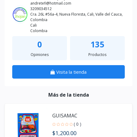
andretefi@hotmail.com
3209034512
Cra. 26L #56a-4, Nueva Floresta, Cali, Valle del Cauca,
Colombia
Cali
Colombia
0
135
Opiniones
Productos
Visita la tienda
Más de la tienda
GUISAMAC
( 0 )
$1,200.00