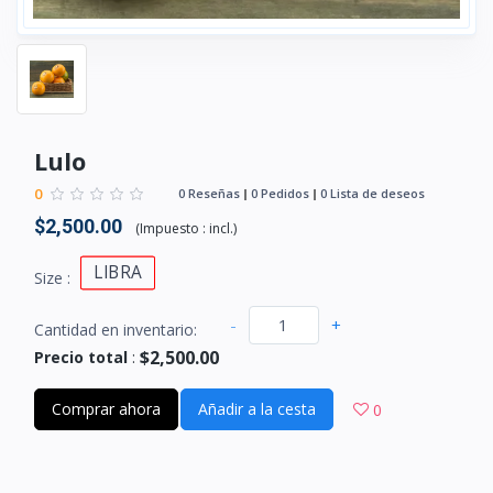
Lulo
0
0 Reseñas
0 Pedidos
0 Lista de deseos
$2,500.00
(
Impuesto :
incl.
)
LIBRA
Size :
-
+
Cantidad en inventario:
$2,500.00
Precio total
:
Comprar ahora
Añadir a la cesta
0