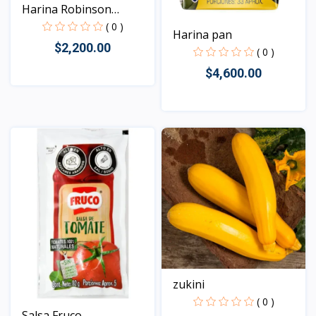
Harina Robinson
leudant...
( 0 )
Harina pan
$2,200.00
( 0 )
$4,600.00
Vista
Vista
zukini
( 0 )
Salsa Fruco