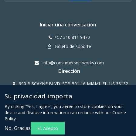
Iniciar una conversación
+57 310 811 9470
Boleto de soporte
info@consumersnetworks.com
Dirección
990 BISCAYNE BLVD. STE. 501-16 MIAMI, FL. US 33132
Su privacidad importa
Copy Right CONSUMERS NETWORK@2024
By clicking “Yes, I agree”, you agree to store cookies on your
device and disclose information in accordance with our Cookie
Policy.
No, Gracias
Sí, Acepto
Términos y condiciones para
Política de privacidad para
miembros afiliados
miembros afiliados