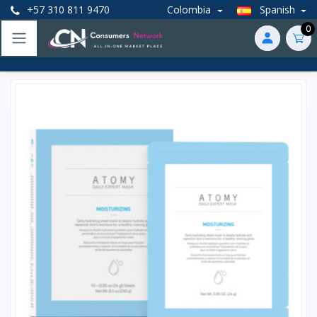
+57 310 811 9470
Colombia
Spanish
0