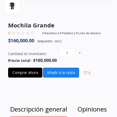
Mochila Grande
0
0 Reseñas
0 Pedidos
0 Lista de deseos
$160,000.00
(
Impuesto :
incl.
)
-
+
Cantidad en inventario:
$160,000.00
Precio total
:
Comprar ahora
Añadir a la cesta
0
Descripción general
Opiniones