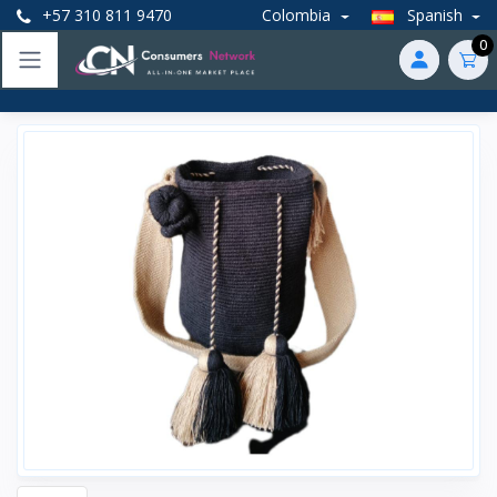
+57 310 811 9470
Colombia
Spanish
0