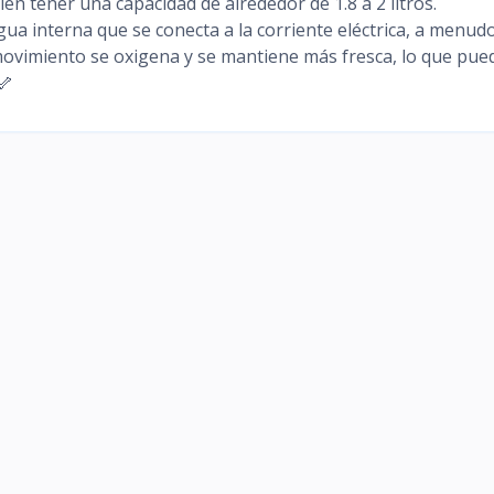
en tener una capacidad de alrededor de 1.8 a 2 litros.
 interna que se conecta a la corriente eléctrica, a menud
 movimiento se oxigena y se mantiene más fresca, lo que pue
🦴