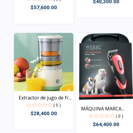
$40,300.00
$57,600.00
Vista
Vista
Extractor de jugo de fr...
( 0 )
MÁQUINA MARCA
$28,400.00
WERHL PAR...
( 0 )
$64,400.00