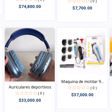
( 0 )
$74,800.00
$7,700.00
Vista
Vista
Maquina de motilar 9
Auriculares deportivos
en...
( 0 )
( 0 )
$37,000.00
$33,000.00