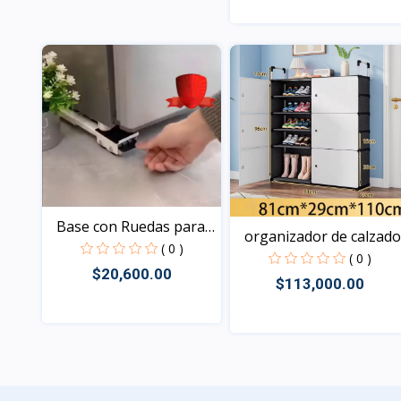
Vista
Vista
Base con Ruedas para
organizador de calzado.
la...
( 0 )
( 0 )
$20,600.00
$113,000.00
Vista
Vista