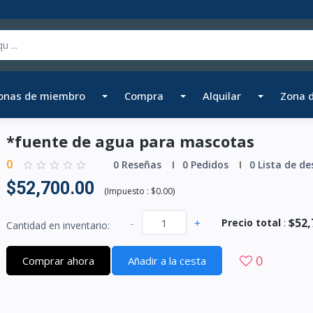
onas de miembro
Compra
Alquilar
Zona 
*fuente de agua para mascotas
0
0 Reseñas
0 Pedidos
0 Lista de de
$52,700.00
(
Impuesto :
$0.00
)
$52,
-
+
Precio total
:
Cantidad en inventario:
0
Comprar ahora
Añadir a la cesta