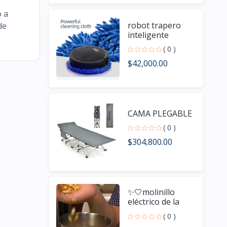
o a
robot trapero
de
inteligente
( 0 )
$42,000.00
CAMA PLEGABLE
( 0 )
$304,800.00
✨🤍molinillo
eléctrico de la
marca Nima
( 0 )