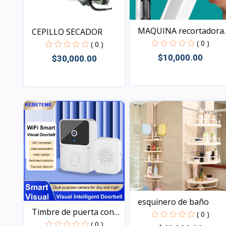
MAQUINA recortadora
CEPILLO SECADOR
de...
( 0 )
( 0 )
$10,000.00
$30,000.00
Vista
Vista
esquinero de baño
Timbre de puerta con
( 0 )
Wi...
( 0 )