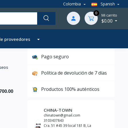
Colombia
Spanish
0
Mi carrito
$0.00
de proveedores
Pago seguro
seos
Política de devolución de 7 días
Productos 100% auténticos
700.00
CHINA-TOWN
chinatown@gmail.com
3103437843
Cra. 51 #45 39 local 181 B, La