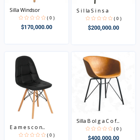
Silla Windsor
S i l la S i n s a
( 0 )
( 0 )
$170,000.00
$200,000.00
Vista
Vista
Silla B ol g a C o f...
E a m e s c o n...
( 0 )
( 0 )
$400,000.00