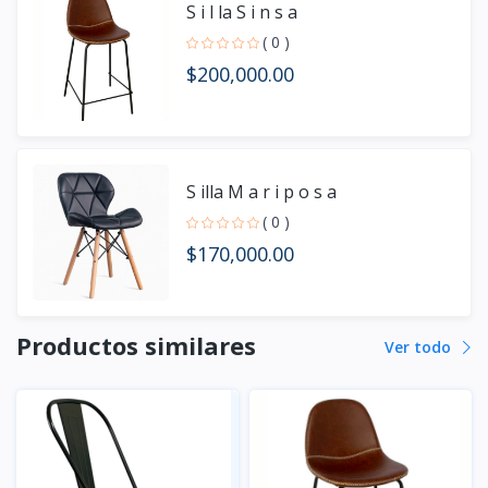
S i l la S i n s a
( 0 )
$200,000.00
S illa M a r i p o s a
( 0 )
$170,000.00
Productos similares
Ver todo