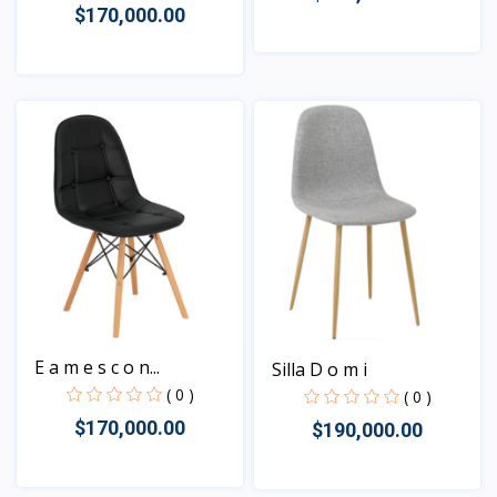
$170,000.00
Vista
Vista
E a m e s c o n...
Silla D o m i
( 0 )
( 0 )
$170,000.00
$190,000.00