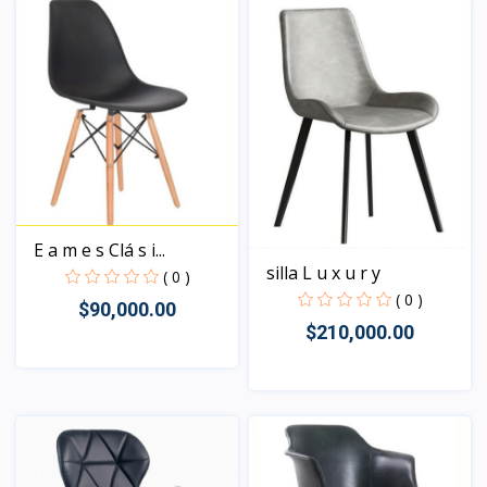
E a m e s Clá s i...
silla L u x u r y
( 0 )
( 0 )
$90,000.00
$210,000.00
Vista
Vista