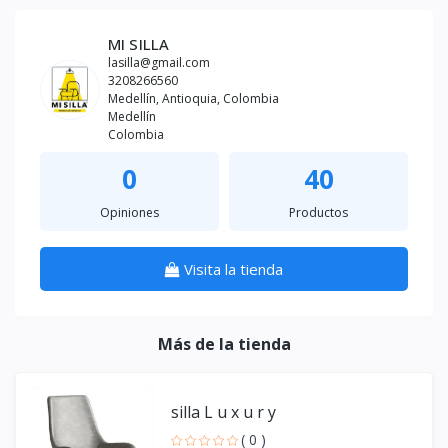
MI SILLA
lasilla@gmail.com
3208266560
Medellín, Antioquia, Colombia
Medellín
Colombia
0
40
Opiniones
Productos
Visita la tienda
Más de la tienda
silla L u x u r y
( 0 )