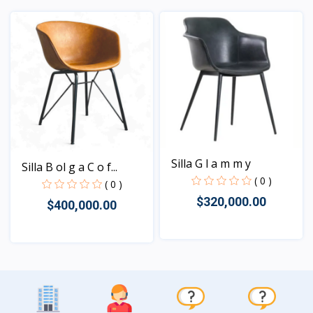
Vista
Vista
Silla G l a m m y
Silla B ol g a C o f...
( 0 )
( 0 )
$320,000.00
$400,000.00
Vista
Vista