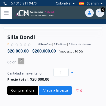
+57 310 811 9470
Colombia
Spanish
0
Silla Bondi
0
0 Reseñas
0 Pedidos
0 Lista de deseos
$20,000.00 - $200,000.00
(
Impuesto :
$0.00
)
Color:
-
+
Cantidad en inventario:
$20,000.00
Precio total
:
Comprar ahora
Añadir a la cesta
0