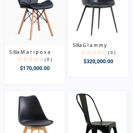
Silla G l a m m y
S illa M a r i p o s a
( 0 )
( 0 )
$320,000.00
$170,000.00
Vista
Vista