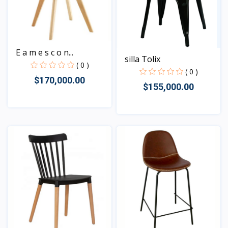
E a m e s c o n...
silla Tolix
( 0 )
( 0 )
$170,000.00
$155,000.00
Vista
Vista