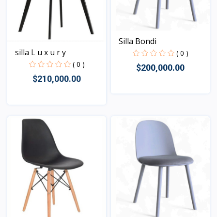
Silla Bondi
silla L u x u r y
( 0 )
( 0 )
$200,000.00
$210,000.00
Vista
Vista