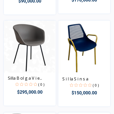
$90,000.00
Vista
Vista
Silla B ol g a V i e...
S i l la S i n s a
( 0 )
( 0 )
$295,000.00
$150,000.00
Vista
Vista