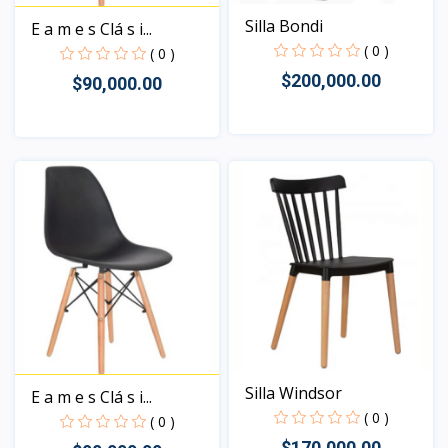
Silla Bondi
E a m e s Clá s i...
( 0 )
( 0 )
$200,000.00
$90,000.00
Vista
Vista
Silla Windsor
E a m e s Clá s i...
( 0 )
( 0 )
$170,000.00