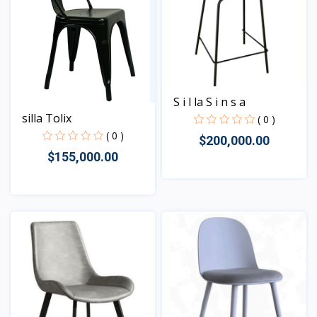
S i l la S i n s a
silla Tolix
( 0 )
( 0 )
$200,000.00
$155,000.00
Vista
Vista