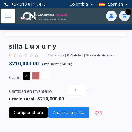
+57 310 811 9470
Colombia
Spanish
0
silla L u x u r y
0
0 Reseñas
0 Pedidos
0 Lista de deseos
$210,000.00
(
Impuesto :
$0.00
)
Color:
-
+
Cantidad en inventario:
$210,000.00
Precio total
:
Comprar ahora
Añadir a la cesta
0