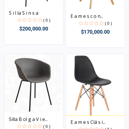
S i l la S i n s a
E a m e s c o n...
( 0 )
( 0 )
$200,000.00
$170,000.00
Vista
Vista
Silla B ol g a V i e...
E a m e s Clá s i...
( 0 )