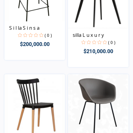
S i l la S i n s a
silla L u x u r y
( 0 )
( 0 )
$200,000.00
$210,000.00
Vista
Vista