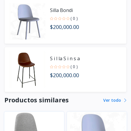
Silla Bondi
( 0 )
$200,000.00
S i l la S i n s a
( 0 )
$200,000.00
Productos similares
Ver todo