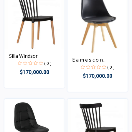
Silla Windsor
E a m e s c o n...
( 0 )
( 0 )
$170,000.00
$170,000.00
Vista
Vista