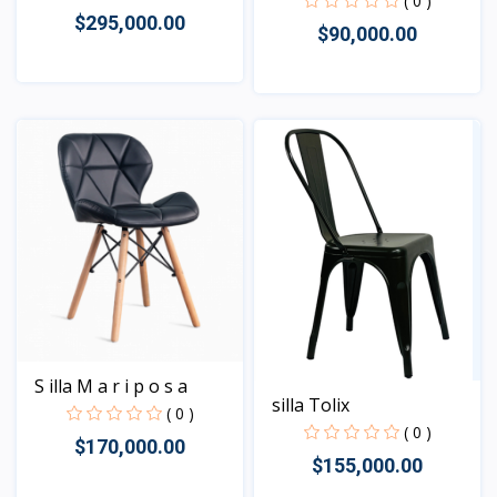
( 0 )
$295,000.00
$90,000.00
Vista
Vista
S illa M a r i p o s a
silla Tolix
( 0 )
( 0 )
$170,000.00
$155,000.00