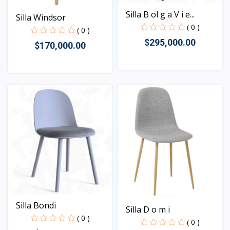
Silla B ol g a V i e...
Silla Windsor
( 0 )
( 0 )
$295,000.00
$170,000.00
Vista
Vista
Silla Bondi
Silla D o m i
( 0 )
( 0 )