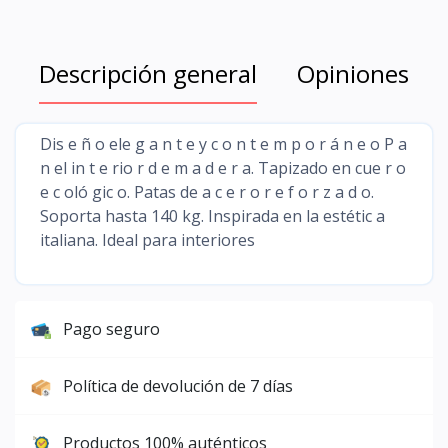
Descripción general
Opiniones
Dis e ñ o ele g a n t e y c o n t e m p o r á n e o P a
n el in t e rio r d e m a d e r a. Tapizado en cue r o
e c oló gic o. Patas de a c e r o r e f o r z a d o.
Soporta hasta 140 kg. Inspirada en la estétic a
italiana. Ideal para interiores
Pago seguro
Política de devolución de 7 días
Productos 100% auténticos