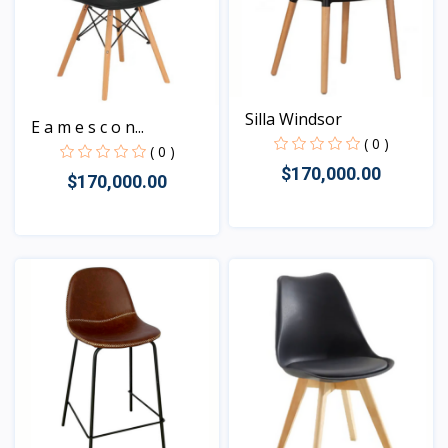
Silla Windsor
E a m e s c o n...
( 0 )
( 0 )
$170,000.00
$170,000.00
Vista
Vista