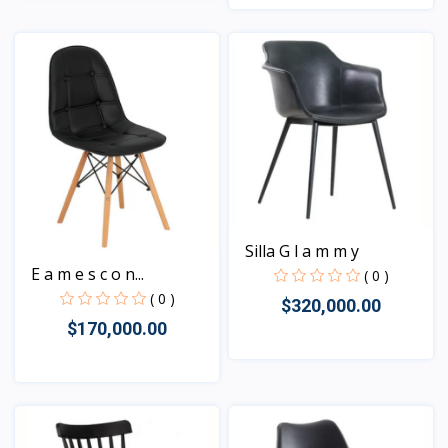
Vista
Vista
Silla G l a m m y
E a m e s c o n...
( 0 )
( 0 )
$320,000.00
$170,000.00
Vista
Vista