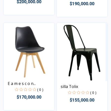
$200,000.00
$190,000.00
Vista
Vista
E a m e s c o n...
silla Tolix
( 0 )
( 0 )
$170,000.00
$155,000.00