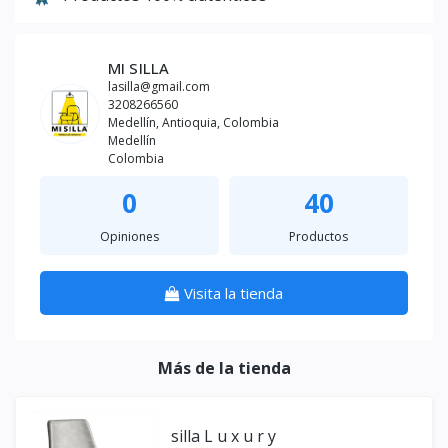
MI SILLA
lasilla@gmail.com
3208266560
Medellín, Antioquia, Colombia
Medellín
Colombia
0
40
Opiniones
Productos
Visita la tienda
Más de la tienda
silla L u x u r y