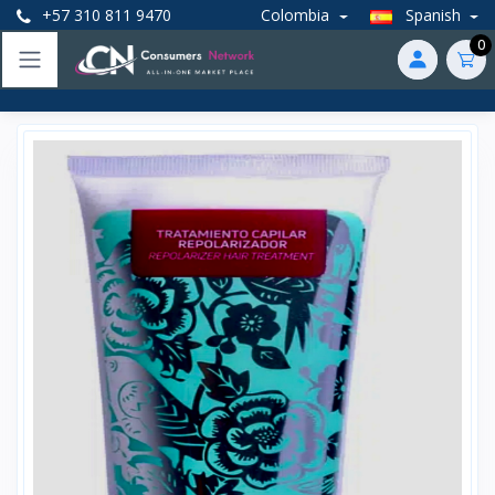
+57 310 811 9470
Colombia
Spanish
0