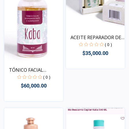
ACEITE REPARADOR DE
PUN...
( 0 )
$35,000.00
TÓNICO FACIAL
Vista
DESPIGMEN...
( 0 )
$60,000.00
Vista