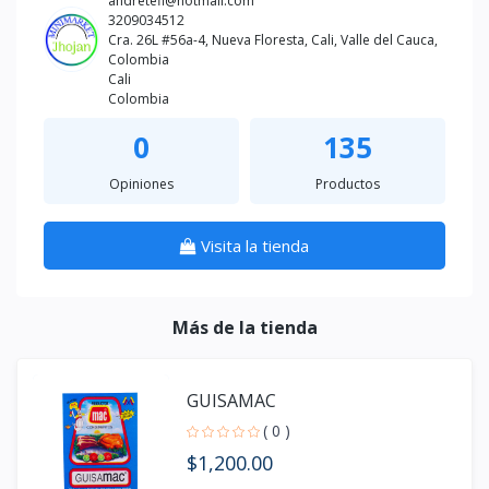
andretefi@hotmail.com
3209034512
Cra. 26L #56a-4, Nueva Floresta, Cali, Valle del Cauca,
Colombia
Cali
Colombia
0
135
Opiniones
Productos
Visita la tienda
Más de la tienda
GUISAMAC
( 0 )
$1,200.00