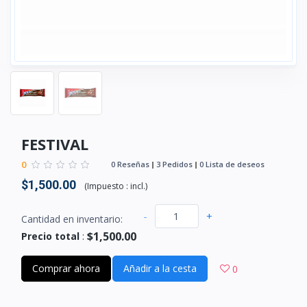
FESTIVAL
0
0 Reseñas
3 Pedidos
0 Lista de deseos
$1,500.00
(
Impuesto :
incl.
)
-
+
Cantidad en inventario:
$1,500.00
Precio total
:
Comprar ahora
Añadir a la cesta
0