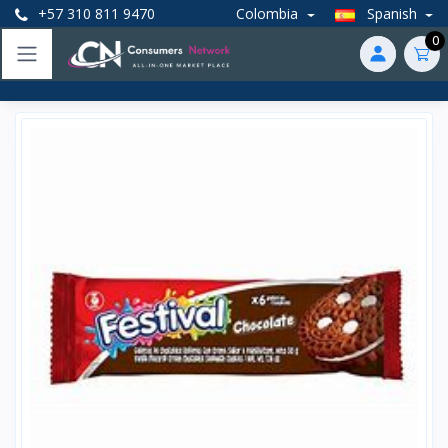
+57 310 811 9470
Colombia
Spanish
0