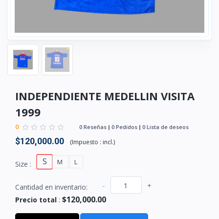
INDEPENDIENTE MEDELLIN VISITA
1999
0
0 Reseñas
0 Pedidos
0 Lista de deseos
$120,000.00
(
Impuesto :
incl.
)
S
M
L
Size :
-
+
Cantidad en inventario:
$120,000.00
Precio total
: