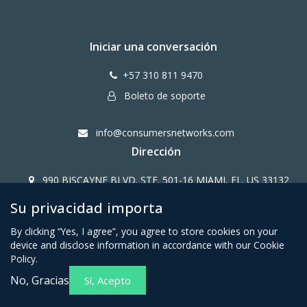
Iniciar una conversación
+57 310 811 9470
Boleto de soporte
info@consumersnetworks.com
Dirección
990 BISCAYNE BLVD. STE. 501-16 MIAMI, FL. US 33132
Su privacidad importa
Copy Right CONSUMERS NETWORK@2024
By clicking “Yes, I agree”, you agree to store cookies on your
device and disclose information in accordance with our Cookie
Policy.
No, Gracias
Sí, Acepto
Términos y condiciones para
Política de privacidad para
miembros afiliados
miembros afiliados