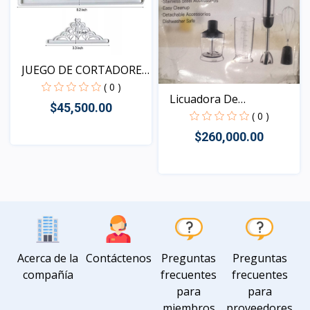
JUEGO DE CORTADORES
DE...
( 0 )
Licuadora De
$45,500.00
Inmersión...
( 0 )
$260,000.00
Vista
Vista
Acerca de la
Contáctenos
Preguntas
Preguntas
compañía
frecuentes
frecuentes
para
para
miembros
proveedores