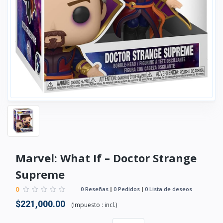
Marvel: What If – Doctor Strange
Supreme
0
0 Reseñas
0 Pedidos
0 Lista de deseos
$221,000.00
(
Impuesto :
incl.
)