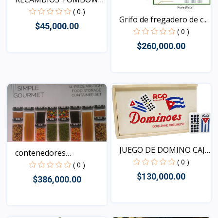
MONO Z...
( 0 )
Grifo de fregadero de c...
$45,000.00
( 0 )
$260,000.00
Vista
Vista
JUEGO DE DOMINO CAJA
contenedores
DE...
( 0 )
hermeticos...
( 0 )
$130,000.00
$386,000.00
Vista
Vista