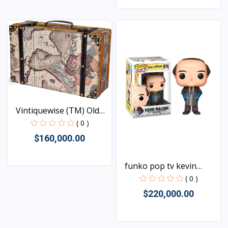
Vista
Vintiquewise (TM) Old
W...
( 0 )
$160,000.00
funko pop tv kevin
Vista
malo...
( 0 )
$220,000.00