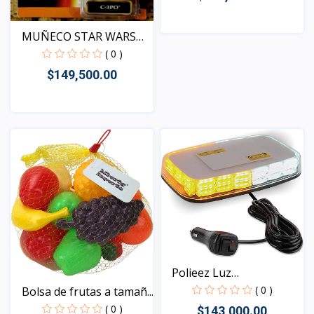
MUÑECO STAR WARS
Vista
EPISOD...
( 0 )
$149,500.00
Vista
Polieez Luz
estroboscóp...
( 0 )
Bolsa de frutas a tamañ...
( 0 )
$143,000.00