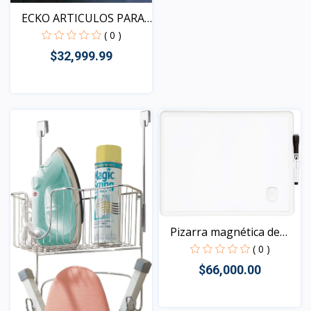
ECKO ARTICULOS PARA
EL...
( 0 )
$32,999.99
Vista
Pizarra magnética de
bo...
( 0 )
$66,000.00