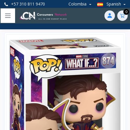
+57 310 811 9470
Colombia
Spanish
0