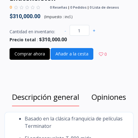
0
0 Reseñas
0 Pedidos
0 Lista de deseos
$310,000.00
(
Impuesto :
incl.
)
-
+
Cantidad en inventario:
$310,000.00
Precio total
:
Comprar ahora
Añadir a la cesta
0
Descripción general
Opiniones
Basado en la clásica franquicia de películas
Terminator