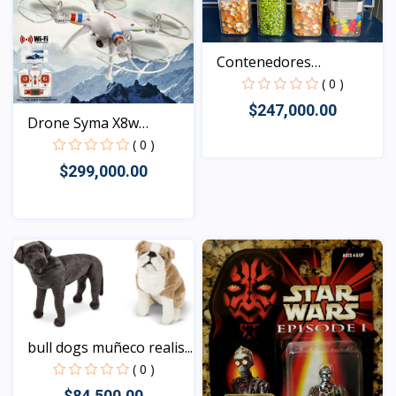
Contenedores
Herméticos...
( 0 )
$247,000.00
Drone Syma X8w
4canales...
( 0 )
$299,000.00
Vista
Vista
bull dogs muñeco realis...
( 0 )
$84,500.00