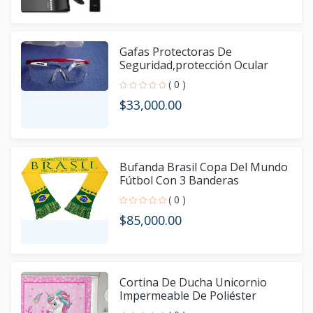
Gafas Protectoras De
Seguridad,protección Ocular
Protección de grado industria
( 0 )
$33,000.00
Bufanda Brasil Copa Del Mundo
Fútbol Con 3 Banderas
( 0 )
$85,000.00
Cortina De Ducha Unicornio
Impermeable De Poliéster
Marca Homewish