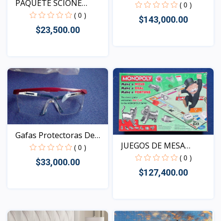
PAQUETE SCIONE
estroboscóp...
( 0 )
FIDGET S...
( 0 )
$143,000.00
$23,500.00
Vista
Vista
Gafas Protectoras De
JUEGOS DE MESA
Se...
( 0 )
FAMILIAR...
( 0 )
$33,000.00
$127,400.00
Vista
Vista