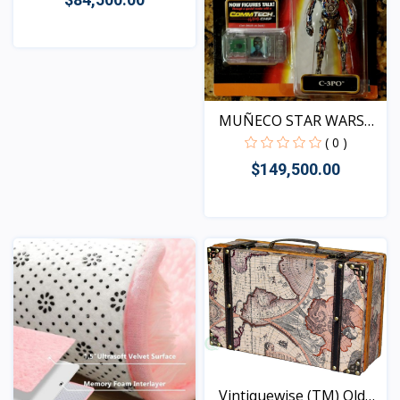
Vista
MUÑECO STAR WARS
EPISOD...
( 0 )
$149,500.00
Vista
Vintiquewise (TM) Old