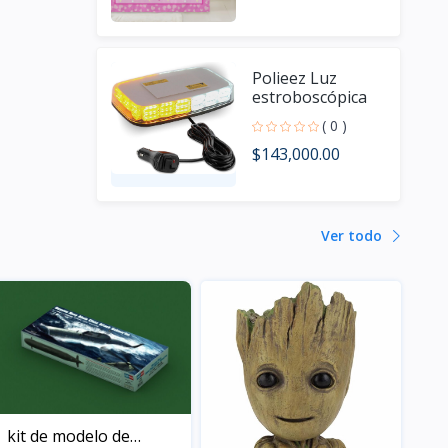
Polieez Luz
estroboscópica
de techo de 108
( 0 )
LED para
$143,000.00
camiones,
Ver todo
kit de modelo de