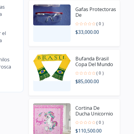
eas
Gafas Protectoras
a
De
Seguridad,protección
( 0 )
Ocular Protección de
$33,000.00
grado industria
 el
a
Bufanda Brasil
hilos
Copa Del Mundo
rosca
Fútbol Con 3
( 0 )
Banderas
$85,000.00
Cortina De
Ducha Unicornio
Impermeable De
( 0 )
Poliéster Marca
$110,500.00
Homewish