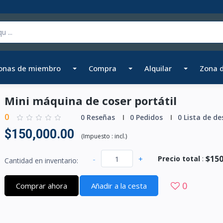
onas de miembro
Compra
Alquilar
Zona 
Mini máquina de coser portátil
0
0 Reseñas
0 Pedidos
0 Lista de de
$150,000.00
(
Impuesto :
incl.
)
$150
-
+
Precio total
:
Cantidad en inventario:
0
Comprar ahora
Añadir a la cesta