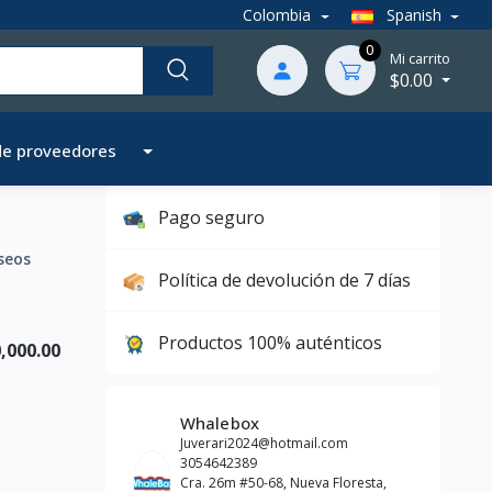
Colombia
Spanish
0
Mi carrito
$0.00
de proveedores
Pago seguro
seos
Política de devolución de 7 días
Productos 100% auténticos
,000.00
Whalebox
Juverari2024@hotmail.com
3054642389
Cra. 26m #50-68, Nueva Floresta,