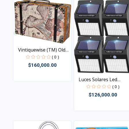
Vintiquewise (TM) Old
W...
( 0 )
$160,000.00
Luces Solares Led
Senso...
( 0 )
Vista
$126,000.00
Vista