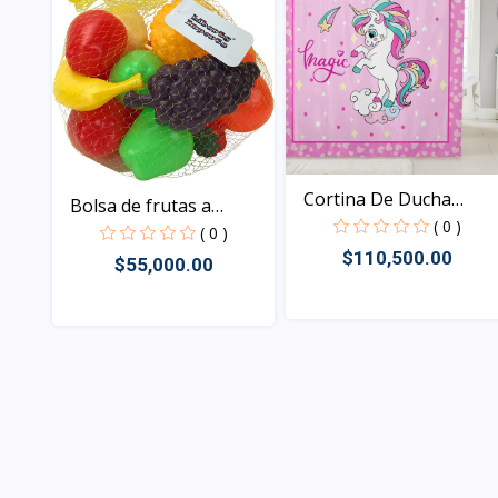
Cortina De Ducha
Bolsa de frutas a
Unicor...
( 0 )
tamañ...
( 0 )
$110,500.00
$55,000.00
Vista
Vista