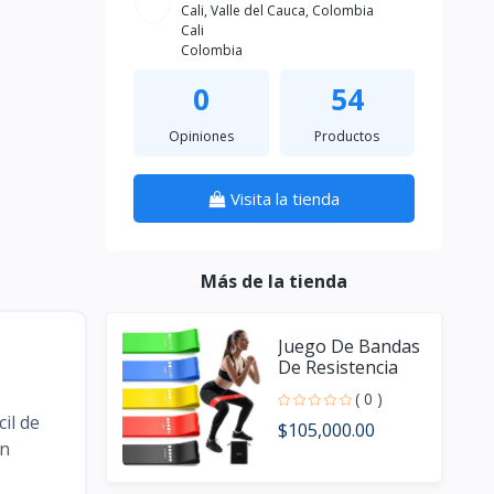
Cali, Valle del Cauca, Colombia
Cali
Colombia
0
54
Opiniones
Productos
Visita la tienda
Más de la tienda
Juego De Bandas
De Resistencia
Theraband,
( 0 )
Bandas Elásticas
il de
$105,000.00
ón