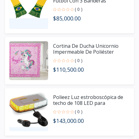
Fútbol Con 3 Banderas
( 0 )
$85,000.00
Cortina De Ducha Unicornio
Impermeable De Poliéster
Marca Homewish
( 0 )
$110,500.00
Polieez Luz estroboscópica de
techo de 108 LED para
camiones,
( 0 )
$143,000.00