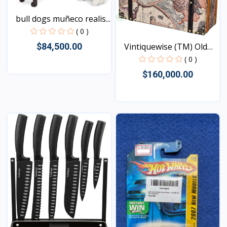
bull dogs muñeco realis...
( 0 )
Vintiquewise (TM) Old
$84,500.00
W...
( 0 )
$160,000.00
Vista
Vista