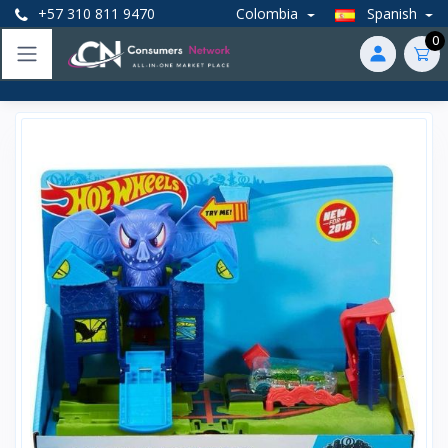
+57 310 811 9470
Colombia
Spanish
0