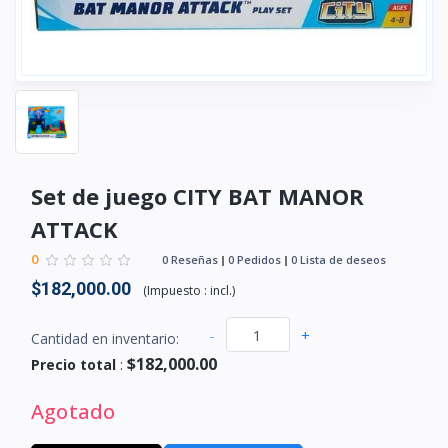
Set de juego CITY BAT MANOR
ATTACK
0
0 Reseñas
0 Pedidos
0 Lista de deseos
$182,000.00
(
Impuesto :
incl.
)
-
+
Cantidad en inventario:
$182,000.00
Precio total
:
Agotado