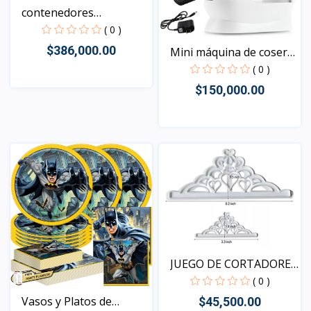
contenedores
hermeticos...
( 0 )
$386,000.00
Mini máquina de coser
p...
( 0 )
$150,000.00
Vista
Vista
JUEGO DE CORTADORES
DE...
( 0 )
Vasos y Platos de
$45,500.00