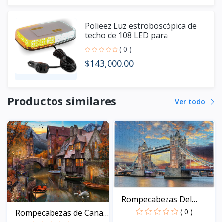
Polieez Luz estroboscópica de
techo de 108 LED para
camiones,
( 0 )
$143,000.00
Productos similares
Ver todo
Rompecabezas Del
Puente...
( 0 )
Rompecabezas de Canal