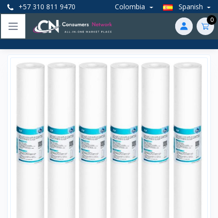
+57 310 811 9470
Colombia
Spanish
0