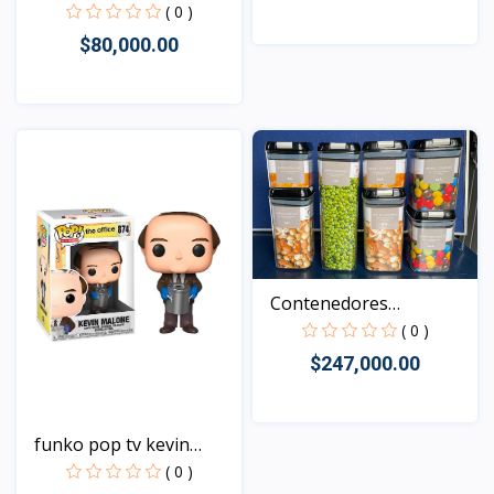
Batma...
( 0 )
$80,000.00
Vista
Vista
Contenedores
Herméticos...
( 0 )
$247,000.00
funko pop tv kevin
Vista
malo...
( 0 )