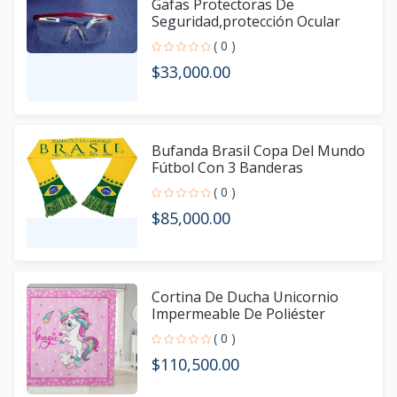
Gafas Protectoras De
Seguridad,protección Ocular
Protección de grado industria
( 0 )
$33,000.00
Bufanda Brasil Copa Del Mundo
Fútbol Con 3 Banderas
( 0 )
$85,000.00
Cortina De Ducha Unicornio
Impermeable De Poliéster
Marca Homewish
( 0 )
$110,500.00