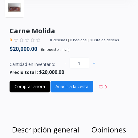
Carne Molida
0
0 Reseñas
0 Pedidos
0 Lista de deseos
$20,000.00
(
Impuesto :
incl.
)
-
+
Cantidad en inventario:
$20,000.00
Precio total
:
Comprar ahora
Añadir a la cesta
0
Descripción general
Opiniones