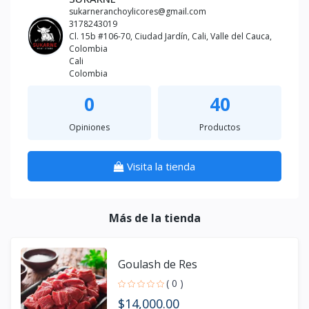
sukarneranchoylicores@gmail.com
3178243019
Cl. 15b #106-70, Ciudad Jardín, Cali, Valle del Cauca,
Colombia
Cali
Colombia
0
40
Opiniones
Productos
Visita la tienda
Más de la tienda
Goulash de Res
( 0 )
$14,000.00