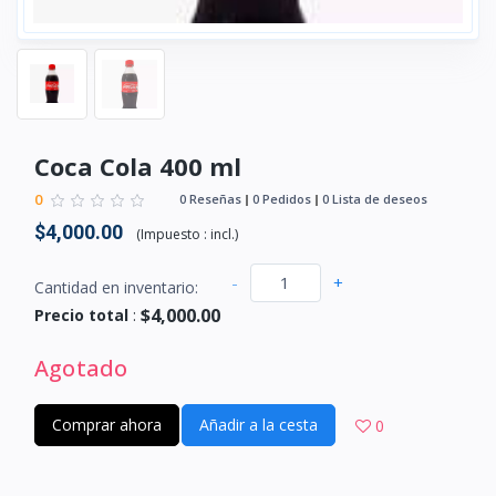
Coca Cola 400 ml
0
0 Reseñas
0 Pedidos
0 Lista de deseos
$4,000.00
(
Impuesto :
incl.
)
-
+
Cantidad en inventario:
$4,000.00
Precio total
:
Agotado
Comprar ahora
Añadir a la cesta
0