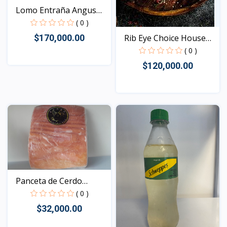
Lomo Entraña Angus
Impo...
( 0 )
$170,000.00
Rib Eye Choice House
An...
( 0 )
$120,000.00
Vista
Vista
Panceta de Cerdo
Premiu...
( 0 )
$32,000.00